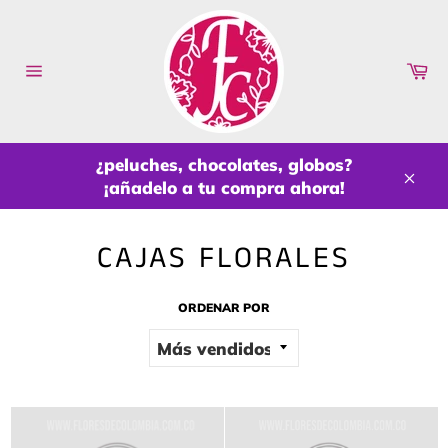
Ir
directamente
al
Ca
contenido
Navegación
¿peluches, chocolates, globos?
¡añadelo a tu compra ahora!
Cerr
CAJAS FLORALES
ORDENAR POR