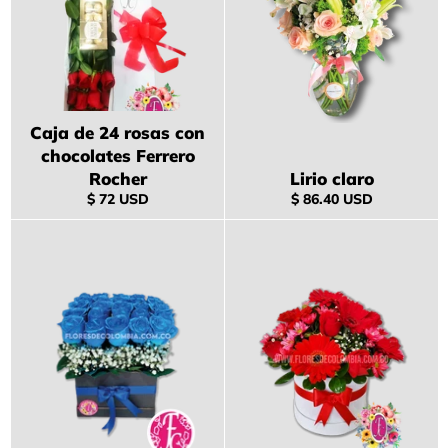
Caja de 24 rosas con
chocolates Ferrero
Rocher
Lirio claro
Precio
Precio
$ 72 USD
$ 86.40 USD
habitual
habitual