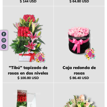
Precio
Precio
$ 144 USD
$ 64.80 USD
habitual
habitual
"Tibú" tapizado de
Caja redonda de
rosas en dos niveles
rosas
Precio
Precio
$ 100.80 USD
$ 86.40 USD
habitual
habitual