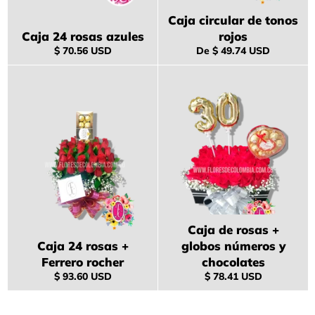
Caja circular de tonos
Caja 24 rosas azules
rojos
Precio
$ 70.56 USD
De
$ 49.74 USD
habitual
Caja de rosas +
Caja 24 rosas +
globos números y
Ferrero rocher
chocolates
Precio
Precio
$ 93.60 USD
$ 78.41 USD
habitual
habitual