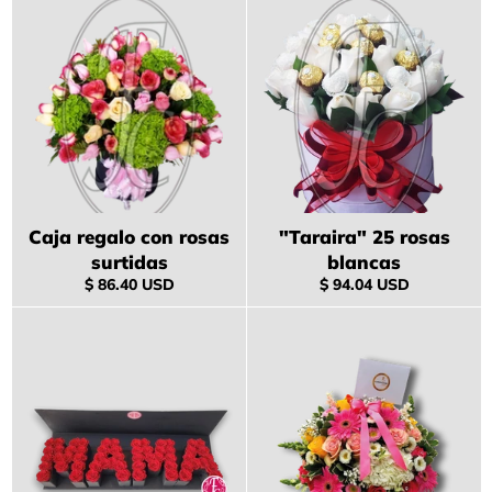
Caja regalo con rosas
"Taraira" 25 rosas
surtidas
blancas
Precio
Precio
$ 86.40 USD
$ 94.04 USD
habitual
habitual