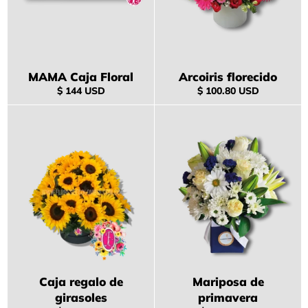
MAMA Caja Floral
Arcoiris florecido
Precio
Precio
$ 144 USD
$ 100.80 USD
habitual
habitual
Caja regalo de
Mariposa de
girasoles
primavera