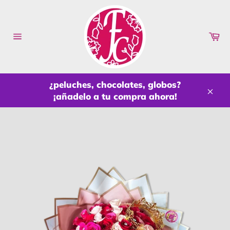
Ir
directamente
al
Ca
contenido
Navegación
¿peluches, chocolates, globos?
¡añadelo a tu compra ahora!
Cerr