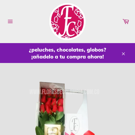
Ir
directamente
al
Ca
contenido
Navegación
¿peluches, chocolates, globos?
¡añadelo a tu compra ahora!
Cerr