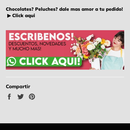
Chocolates? Peluches? dale mas amor a tu pedido!
▶ Click aqui
Compartir
Compartir
Tuitear
Pinear
en
en
en
Facebook
Twitter
Pinterest