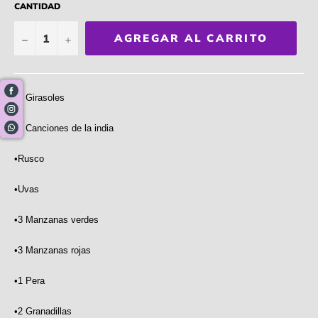
CANTIDAD
−
+
AGREGAR AL CARRITO
•8 Girasoles
•2 Canciones de la india
•Rusco
•Uvas
•3 Manzanas verdes
•3 Manzanas rojas
•1 Pera
•2 Granadillas