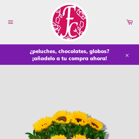
Ir
directamente
al
Ca
contenido
Navegación
¿peluches, chocolates, globos?
¡añadelo a tu compra ahora!
Cerr