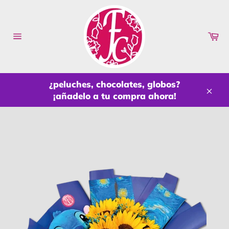
Ir
directamente
al
Ca
contenido
Navegación
¿peluches, chocolates, globos?
¡añadelo a tu compra ahora!
Cerr