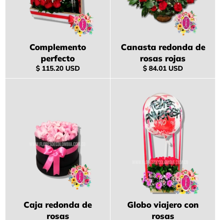
Complemento
Canasta redonda de
perfecto
rosas rojas
Precio
Precio
$ 115.20 USD
$ 84.01 USD
habitual
habitual
Caja redonda de
Globo viajero con
rosas
rosas