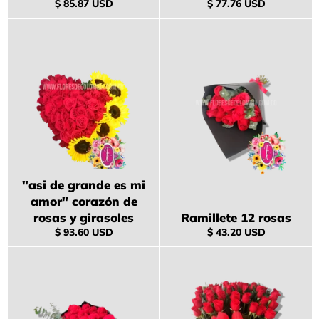
Precio
Precio
$ 85.87 USD
$ 77.76 USD
habitual
habitual
"asi de grande es mi
amor" corazón de
rosas y girasoles
Ramillete 12 rosas
Precio
Precio
$ 93.60 USD
$ 43.20 USD
habitual
habitual