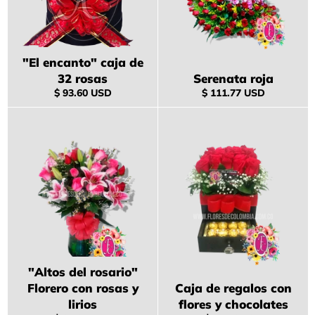
"El encanto" caja de
32 rosas
Serenata roja
Precio
Precio
$ 93.60 USD
$ 111.77 USD
habitual
habitual
"Altos del rosario"
Florero con rosas y
Caja de regalos con
lirios
flores y chocolates