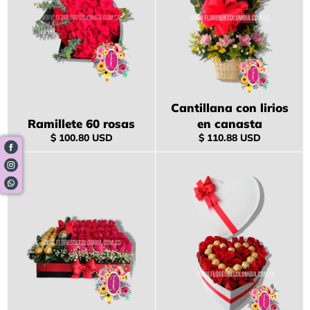
Cantillana con lirios
Ramillete 60 rosas
en canasta
Precio
Precio
$ 100.80 USD
$ 110.88 USD
habitual
habitual