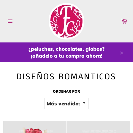
Ir
directamente
al
Ca
contenido
Navegación
¿peluches, chocolates, globos?
¡añadelo a tu compra ahora!
Cerr
DISEÑOS ROMANTICOS
ORDENAR POR