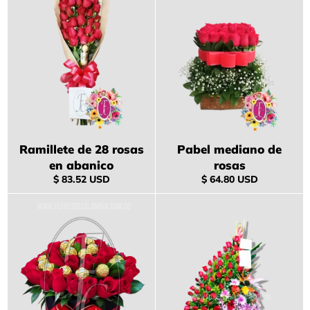
Ramillete de 28 rosas
Pabel mediano de
en abanico
rosas
Precio
Precio
$ 83.52 USD
$ 64.80 USD
habitual
habitual