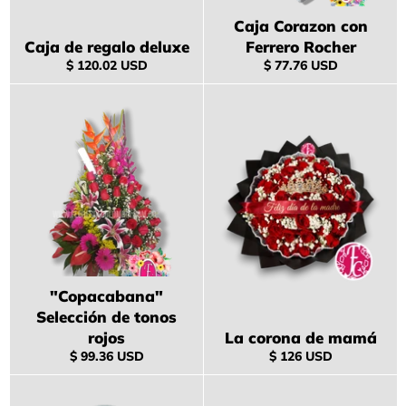
Caja Corazon con
Caja de regalo deluxe
Ferrero Rocher
Precio
Precio
$ 120.02 USD
$ 77.76 USD
habitual
habitual
"Copacabana"
Selección de tonos
rojos
La corona de mamá
Precio
Precio
$ 99.36 USD
$ 126 USD
habitual
habitual