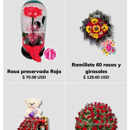
Ramillete 60 rosas y
Rosa preservada Roja
girasoles
Precio
Precio
$ 70.08 USD
$ 129.60 USD
habitual
habitual