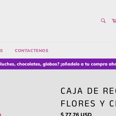
BUS
Busca
ES
CONTACTENOS
luches, chocolates, globos? ¡añadelo a tu compra ah
CAJA DE R
FLORES Y 
Precio
$ 77.76 USD