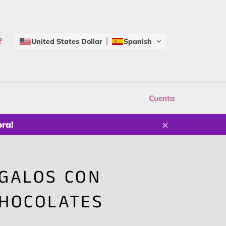
CAR
Carrito
United States Dollar
Spanish
r
Cuenta
ora!
Cerrar
EGALOS CON
CHOCOLATES